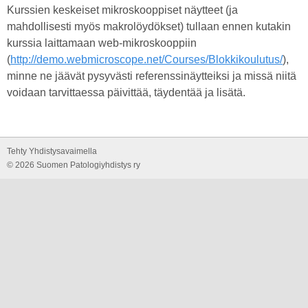
Kurssien keskeiset mikroskooppiset näytteet (ja
mahdollisesti myös makrolöydökset) tullaan ennen kutakin
kurssia laittamaan web-mikroskooppiin
(
http://demo.webmicroscope.net/Courses/Blokkikoulutus/
),
minne ne jäävät pysyvästi referenssinäytteiksi ja missä niitä
voidaan tarvittaessa päivittää, täydentää ja lisätä.
Tehty Yhdistysavaimella
©
2026 Suomen Patologiyhdistys ry