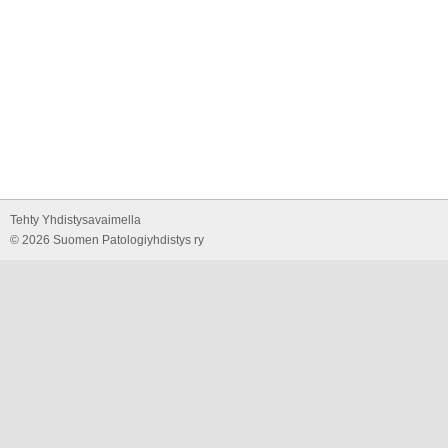
Tehty Yhdistysavaimella
©
2026 Suomen Patologiyhdistys ry