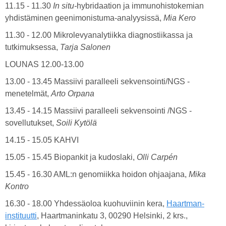
11.15 - 11.30
In situ-
hybridaation ja immunohistokemian
yhdistäminen geenimonistuma-analyysissä,
Mia Kero
11.30 - 12.00 Mikrolevyanalytiikka diagnostiikassa ja
tutkimuksessa,
Tarja Salonen
LOUNAS 12.00-13.00
13.00 - 13.45 Massiivi paralleeli sekvensointi/NGS -
menetelmät,
Arto Orpana
13.45 - 14.15 Massiivi paralleeli sekvensointi /NGS -
sovellutukset,
Soili Kytölä
14.15 - 15.05 KAHVI
15.05 - 15.45 Biopankit ja kudoslaki,
Olli Carpén
15.45 - 16.30 AML:n genomiikka hoidon ohjaajana,
Mika
Kontro
16.30 - 18.00 Yhdessäoloa kuohuviinin kera,
Haartman-
instituutti
, Haartmaninkatu 3, 00290 Helsinki, 2 krs.,