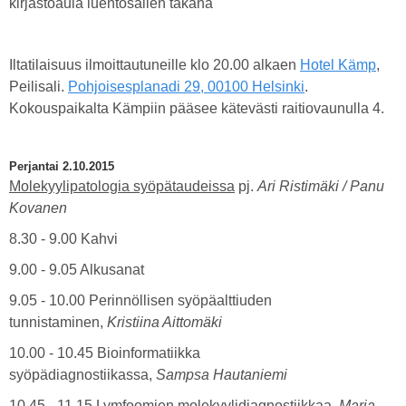
kirjastoaula luentosalien takana
Iltatilaisuus ilmoittautuneille klo 20.00 alkaen
Hotel Kämp
,
Peilisali.
Pohjoisesplanadi 29, 00100 Helsinki
.
Kokouspaikalta Kämpiin pääsee kätevästi raitiovaunulla 4.
Perjantai 2.10.2015
Molekyylipatologia syöpätaudeissa
pj.
Ari Ristimäki / Panu
Kovanen
8.30 - 9.00 Kahvi
9.00 - 9.05 Alkusanat
9.05 - 10.00 Perinnöllisen syöpäalttiuden
tunnistaminen,
Kristiina Aittomäki
10.00 - 10.45 Bioinformatiikka
syöpädiagnostiikassa,
Sampsa Hautaniemi
10.45 - 11.15 Lymfoomien molekyylidiagnostiikkaa,
Marja-