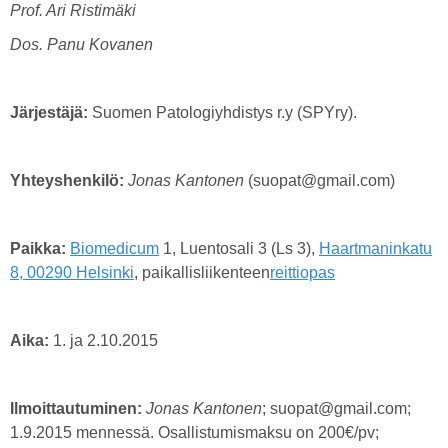
Prof. Ari Ristimäki
Dos. Panu Kovanen
Järjestäjä:
Suomen Patologiyhdistys r.y (SPYry).
Yhteyshenkilö:
Jonas Kantonen
(suopat@gmail.com)
Paikka:
Biomedicum
1, Luentosali 3 (Ls 3),
Haartmaninkatu
8, 00290
Helsinki
, paikallisliikenteen
reittiopas
Aika:
1. ja 2.10.2015
Ilmoittautuminen:
Jonas Kantonen
; suopat@gmail.com;
1.9.2015 mennessä. Osallistumismaksu on 200€/pv;