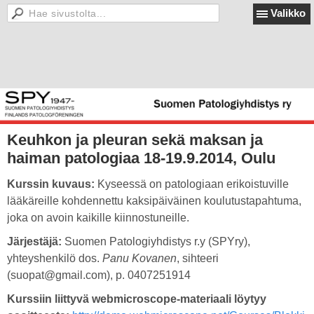
Valikko
Keuhkon ja pleuran sekä maksan ja
haiman patologiaa 18-19.9.2014, Oulu
Kurssin kuvaus:
Kyseessä on patologiaan erikoistuville
lääkäreille kohdennettu kaksipäiväinen koulutustapahtuma,
joka on avoin kaikille kiinnostuneille.
Järjestäjä:
Suomen Patologiyhdistys r.y (SPYry),
yhteyshenkilö dos.
Panu Kovanen
, sihteeri
(suopat@gmail.com), p. 0407251914
Kurssiin liittyvä webmicroscope-materiaali löytyy