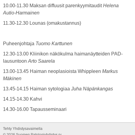
10.00-11.30 Maksan diffuusit parenkyymitaudit
Helena
Autio-Harmainen
11.30-12.30 Lounas (omakustannus)
Puheenjohtaja
Tuomo Karttunen
12.30-13.00 Kliinikon näkökulma haimanäytteiden PAD-
lausuntoon
Arto Saarela
13.00-13.45 Haiman neoplasioista Whippleen
Markus
Mäkinen
13.45-14.15 Haiman sytologiaa
Juha Näpänkangas
14.15-14.30 Kahvi
14.30-16.00 Tapausseminaari
Tehty Yhdistysavaimella
©
2026 Suomen Patologiyhdistys ry