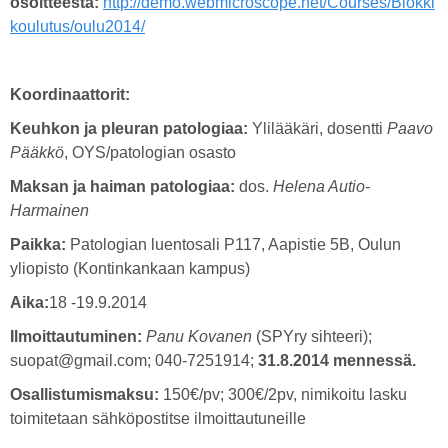
osoitteesta:
http://demo.webmicroscope.net/Courses/Blokki
koulutus/oulu2014/
Koordinaattorit:
Keuhkon ja pleuran patologiaa:
Ylilääkäri, dosentti
Paavo
Pääkkö
, OYS/patologian osasto
Maksan ja haiman patologiaa:
dos.
Helena Autio-
Harmainen
Paikka:
Patologian luentosali P117, Aapistie 5B, Oulun
yliopisto (Kontinkankaan kampus)
Aika:
18 -19.9.2014
Ilmoittautuminen:
Panu Kovanen
(SPYry sihteeri);
suopat@gmail.com; 040-7251914;
31.8.2014 mennessä.
Osallistumismaksu:
150€/pv; 300€/2pv, nimikoitu lasku
toimitetaan sähköpostitse ilmoittautuneille