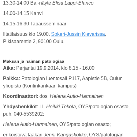
13.30-14.00 Bal-näyte
Elisa Lappi-Blanco
14.00-14.15 Kahvi
14.15-16.30 Tapausseminaari
Iltatilaisuus klo 19.00.
Sokeri-Jussin Kievarissa
,
Pikisaarentie 2, 90100 Oulu.
Maksan ja haiman patologiaa
Aika:
Perjantai 19.9.2014, klo 8.15 - 16.00
Paikka:
Patologian luentosali P117, Aapistie 5B, Oulun
yliopisto (Kontinkankaan kampus)
Koordinaattori:
dos.
Helena Autio-Harmainen
Yhdyshenkilöt:
LL
Heikki Tokola
, OYS/patologian osasto,
puh. 040-5539202;
Helena Autio-Harmainen
, OYS/patologian osasto;
erikoistuva lääkäri
Jenni Kangaskokko
, OYS/patologian