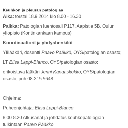
Keuhkon ja pleuran patologiaa
Aika:
torstai 18.9.2014 klo 8.00 - 16.30
Paikka:
Patologian luentosali P117, Aapistie 5B, Oulun
yliopisto (Kontinkankaan kampus)
Koordinaattorit ja yhdyshenkilöt:
Ylilääkäri, dosentti
Paavo Pääkkö
, OYS/patologian osasto;
LT
Elisa Lappi-Blanco
, OYS/patologian osasto;
erikoistuva lääkäri
Jenni Kangaskokko
, OYS/patologian
osasto; puh 08-315 5648
Ohjelma:
Puheenjohtaja:
Elisa Lappi-Blanco
8.00-8.20 Alkusanat ja johdatus keuhkopatologian
tulkintaan
Paavo Pääkkö