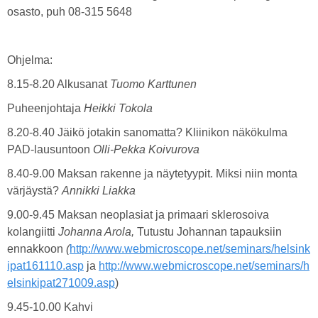
osasto, puh 08-315 5648
Ohjelma:
8.15-8.20 Alkusanat
Tuomo Karttunen
Puheenjohtaja
Heikki Tokola
8.20-8.40 Jäikö jotakin sanomatta? Kliinikon näkökulma
PAD-lausuntoon
Olli-Pekka Koivurova
8.40-9.00 Maksan rakenne ja näytetyypit. Miksi niin monta
värjäystä?
Annikki Liakka
9.00-9.45 Maksan neoplasiat ja primaari sklerosoiva
kolangiitti
Johanna Arola,
Tutustu Johannan tapauksiin
ennakkoon
(
http://www.webmicroscope.net/seminars/helsink
ipat161110.asp
ja
http://www.webmicroscope.net/seminars/h
elsinkipat271009.asp
)
9.45-10.00 Kahvi